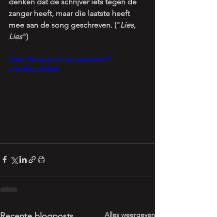
denken dat de schrijver iets tegen de 
zanger heeft, maar die laatste heeft 
mee aan de song geschreven. ("
Lies, 
Lies
")
https://www.youtube.com/watch?
v=8vN2vqaEBhM
Alles weergeven
Recente blogposts