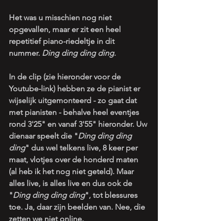
Het was u misschien nog niet 
opgevallen, maar er zit een heel 
repetitief piano-riedeltje in dit 
nummer. 
Ding ding ding ding
.
In de clip (zie hieronder voor de 
Youtube-link) hebben ze de pianist er 
wijselijk uitgemonteerd - zo gaat dat 
met pianisten - behalve heel eventjes 
rond 3'25" en vanaf 3'55" hieronder. Uw 
dienaar speelt die "
Ding ding ding 
ding
" dus wel telkens live, 8 keer per 
maat, vlotjes over de honderd maten 
(al heb ik het nog niet geteld). Maar 
alles live, is alles live en dus ook de 
"
Ding ding ding ding
", tot blessures 
toe. Ja, daar zijn beelden van. Nee, die 
zetten we niet online.