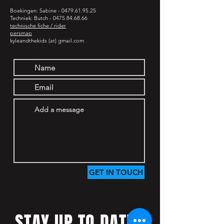
Boekingen: Sabine -
0479.61.95.25
Techniek: Butch -
0475.84.68.66
technische fiche / rider
persmap
kyleandthekids (at) gmail.com
GET IN TOUCH
STAY UP TO DATE